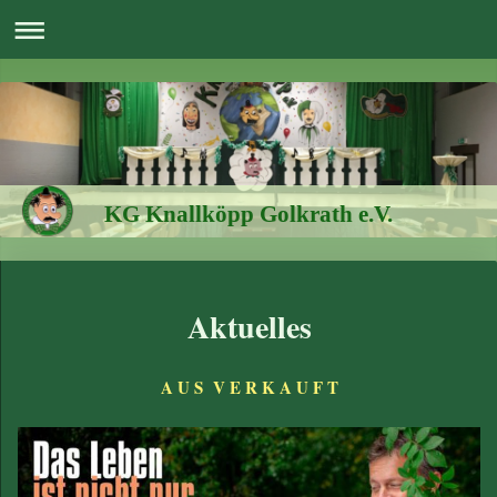
KG Knallköpp Golkrath e.V.
Aktuelles
A U S V E R K A U F T